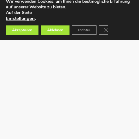
Wir verwenden Cookies, um Ihnen die bestmögliche Erfahrung
auf unserer Website zu bieten.
Auf der Seite
Einstellungen
.
GDPR Cookie-Bann
Akzeptieren
Ablehnen
Richter