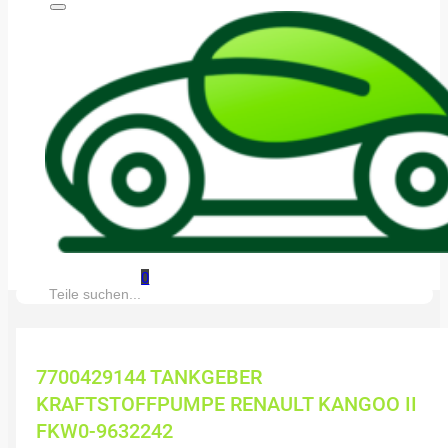
0
Suche:
7700429144 TANKGEBER
KRAFTSTOFFPUMPE RENAULT KANGOO II
FKW0-9632242