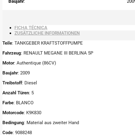
Baujahr
:
200
FICHA TÉCNICA
ZUSÄTZLICHE INFORMATIONEN
Teile
: TANKGEBER KRAFTSTOFFPUMPE
Fahrzeug
: RENAULT MEGANE III BERLINA 5P
Motor
: Authentique (86CV)
Baujahr
: 2009
Treibstoff
: Diesel
Anzahl Türen
: 5
Farbe
: BLANCO
Motorcode
: K9K830
Bedingung
: Material aus zweiter Hand
Code
: 9088248