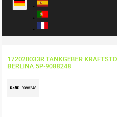
172020033R TANKGEBER KRAFTSTO
BERLINA 5P-9088248
RefID
:
9088248