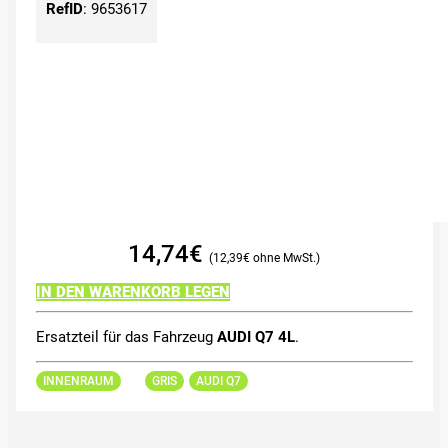
RefID
:
9653617
14,74
€
12,39
€
IN DEN WARENKORB LEGEN
Ersatzteil für das Fahrzeug
AUDI Q7 4L
.
INNENRAUM
GRIS
AUDI Q7