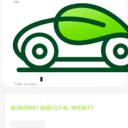
0
Suche:
4L0820901 AUDI Q7 4L-9653617