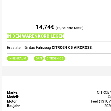
14,74
€
12,39
€
IN DEN WARENKORB LEGEN
Ersatzteil für das Fahrzeug
CITROEN C5 AIRCROSS
.
INNENRAUM
GRIS
CITROEN C5
Marke
:
CITROE
Modell
:
C
Motor
:
Feel (131CV
Baujahr
:
202