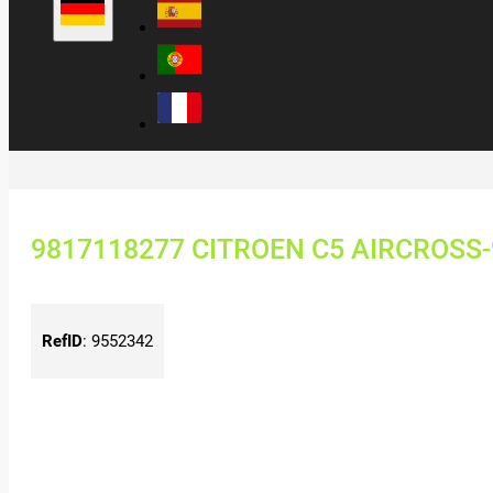
9817118277 CITROEN C5 AIRCROSS
RefID
:
9552342