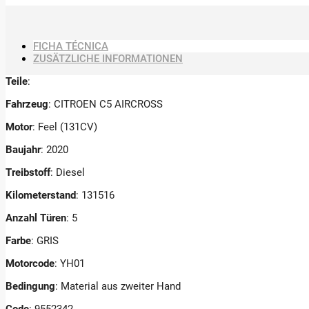
FICHA TÉCNICA
ZUSÄTZLICHE INFORMATIONEN
Teile
:
Fahrzeug
: CITROEN C5 AIRCROSS
Motor
: Feel (131CV)
Baujahr
: 2020
Treibstoff
: Diesel
Kilometerstand
: 131516
Anzahl Türen
: 5
Farbe
: GRIS
Motorcode
: YH01
Bedingung
: Material aus zweiter Hand
Code
: 9552342