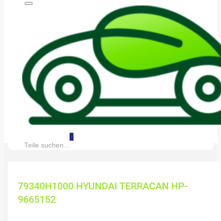
0
Suche:
79340H1000 HYUNDAI TERRACAN HP-
9665152