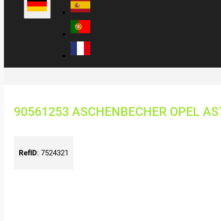
90561253 ASCHENBECHER OPEL AST
RefID
:
7524321