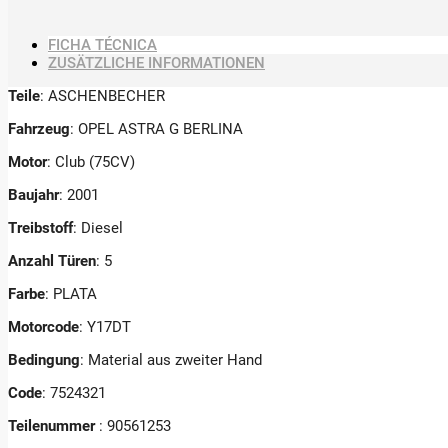
FICHA TÉCNICA
ZUSÄTZLICHE INFORMATIONEN
Teile
: ASCHENBECHER
Fahrzeug
: OPEL ASTRA G BERLINA
Motor
: Club (75CV)
Baujahr
: 2001
Treibstoff
: Diesel
Anzahl Türen
: 5
Farbe
: PLATA
Motorcode
: Y17DT
Bedingung
: Material aus zweiter Hand
Code
: 7524321
Teilenummer
: 90561253