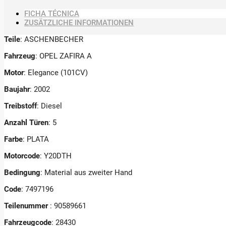
FICHA TÉCNICA
ZUSÄTZLICHE INFORMATIONEN
Teile
: ASCHENBECHER
Fahrzeug
: OPEL ZAFIRA A
Motor
: Elegance (101CV)
Baujahr
: 2002
Treibstoff
: Diesel
Anzahl Türen
: 5
Farbe
: PLATA
Motorcode
: Y20DTH
Bedingung
: Material aus zweiter Hand
Code
: 7497196
Teilenummer
: 90589661
Fahrzeugcode
: 28430