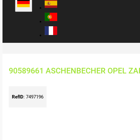
90589661 ASCHENBECHER OPEL ZAF
RefID
:
7497196