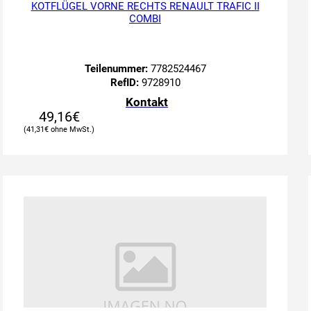
KOTFLÜGEL VORNE RECHTS RENAULT TRAFIC II
COMBI
Teilenummer:
7782524467
RefID:
9728910
Kontakt
49,16
€
41,31
€