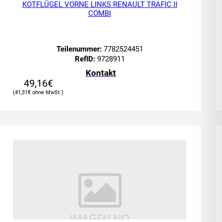
KOTFLÜGEL VORNE LINKS RENAULT TRAFIC II
COMBI
Teilenummer:
7782524451
RefID:
9728911
Kontakt
49,16
€
41,31
€