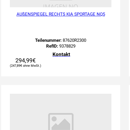
AUßENSPIEGEL RECHTS KIA SPORTAGE NQ5
Teilenummer:
87620R2300
RefID:
9378829
Kontakt
294,99
€
247,89
€