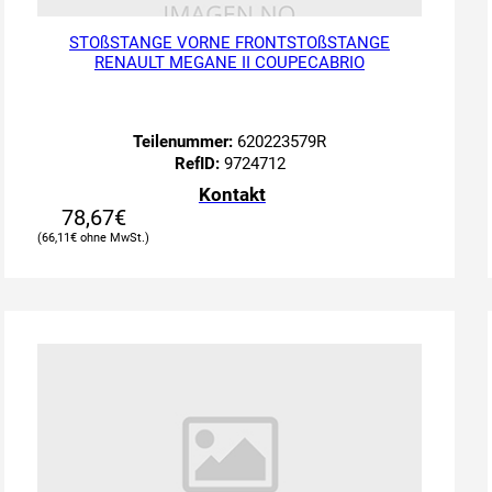
STOßSTANGE VORNE FRONTSTOßSTANGE
RENAULT MEGANE II COUPECABRIO
Teilenummer:
620223579R
RefID:
9724712
Kontakt
78,67
€
66,11
€