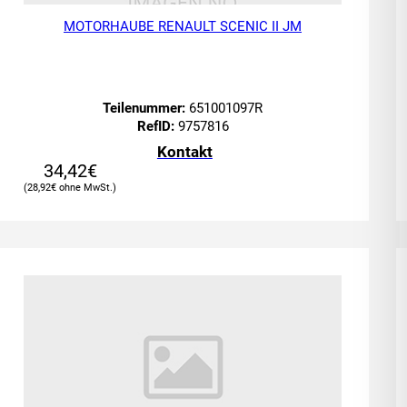
MOTORHAUBE RENAULT SCENIC II JM
Teilenummer:
651001097R
RefID:
9757816
Kontakt
34,42
€
28,92
€