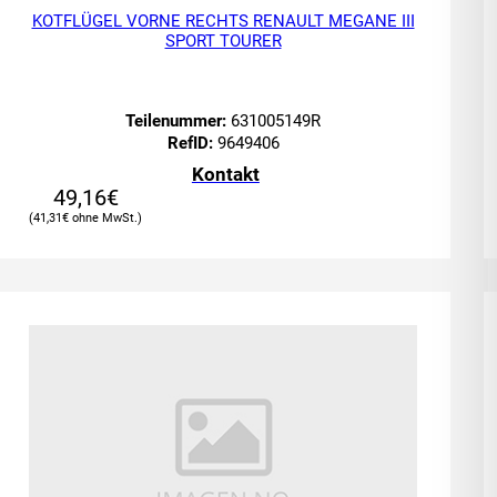
KOTFLÜGEL VORNE RECHTS RENAULT MEGANE III
SPORT TOURER
Teilenummer:
631005149R
RefID:
9649406
Kontakt
49,16
€
41,31
€