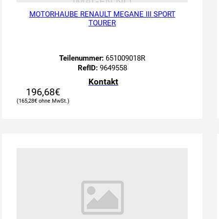
MOTORHAUBE RENAULT MEGANE III SPORT
TOURER
Teilenummer:
651009018R
RefID:
9649558
Kontakt
196,68
€
165,28
€