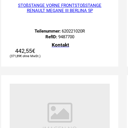
STOßSTANGE VORNE FRONTSTOßSTANGE
RENAULT MEGANE III BERLINA 5P
Teilenummer:
620221020R
RefID:
9487700
Kontakt
442,55
€
371,89
€