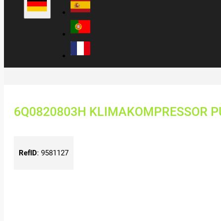
6Q0820803H KLIMAKOMPRESSOR PU
RefID
:
9581127