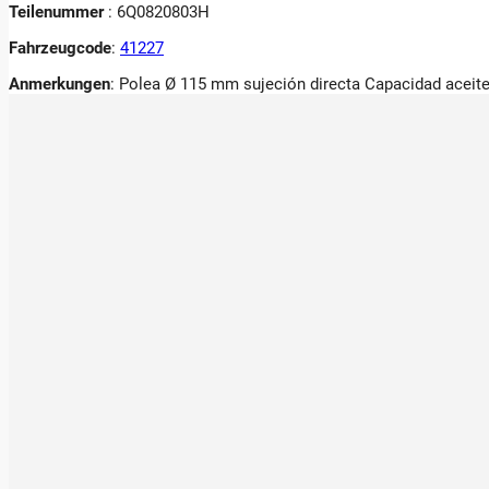
Teilenummer
: 6Q0820803H
Fahrzeugcode
:
41227
Anmerkungen
:
Polea Ø 115 mm sujeción directa Capacidad aceit