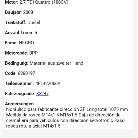
Motor
: 2.7 TDI Quattro (180CV)
Baujahr
: 2008
Treibstoff
: Diesel
Anzahl Türen
: 5
Farbe
: NEGRO
Motorcode
: BPP
Bedingung
: Material aus zweiter Hand
Code
: 8280197
Teilenummer
: 4F1422066A
Fahrzeugcode
:
32247
Anmerkungen
:
hidráulico para fabricante dirección ZF Long total 1075 mm
Medida de rosca M14x1 5 M16x1 5 Caja de dirección de
cremallera para vehículos con dirección servotronic Paso
rosca rótula axial M14x1 5