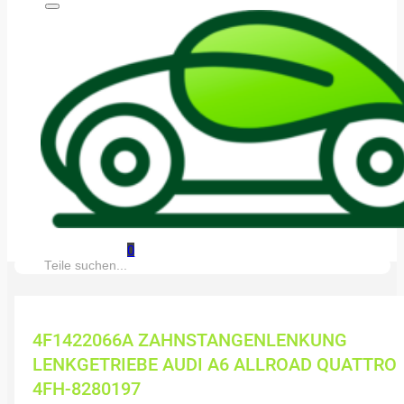
0
Suche:
4F1422066A ZAHNSTANGENLENKUNG
LENKGETRIEBE AUDI A6 ALLROAD QUATTRO
4FH-8280197