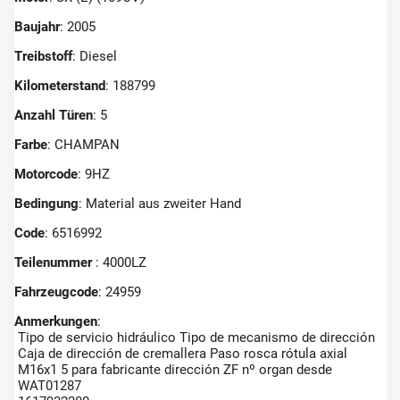
Baujahr
: 2005
Treibstoff
: Diesel
Kilometerstand
: 188799
Anzahl Türen
: 5
Farbe
: CHAMPAN
Motorcode
: 9HZ
Bedingung
: Material aus zweiter Hand
Code
: 6516992
Teilenummer
: 4000LZ
Fahrzeugcode
: 24959
Anmerkungen
:
Tipo de servicio hidráulico Tipo de mecanismo de dirección
Caja de dirección de cremallera Paso rosca rótula axial
M16x1 5 para fabricante dirección ZF nº organ desde
WAT01287