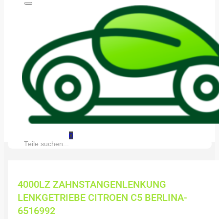
0
Suche:
4000LZ ZAHNSTANGENLENKUNG
LENKGETRIEBE CITROEN C5 BERLINA-
6516992