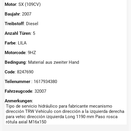
Motor
: SX (109CV)
Baujahr
: 2007
Treibstoff
: Diesel
Anzahl Türen
: 5
Farbe
: LILA
Motorcode
: 9HZ
Bedingung
: Material aus zweiter Hand
Code
: 8247690
Teilenummer
: 1617934380
Fahrzeugcode
: 32007
Anmerkungen
:
Tipo de servicio hidráulico para fabricante mecanismo
dirección TRW Vehículo con dirección a la izquierda derecha
para vehic dirección izquierda Long 1190 mm Paso rosca
rótula axial M16x150