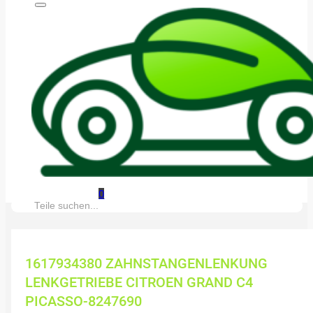
0
Suche:
1617934380 ZAHNSTANGENLENKUNG
LENKGETRIEBE CITROEN GRAND C4
PICASSO-8247690