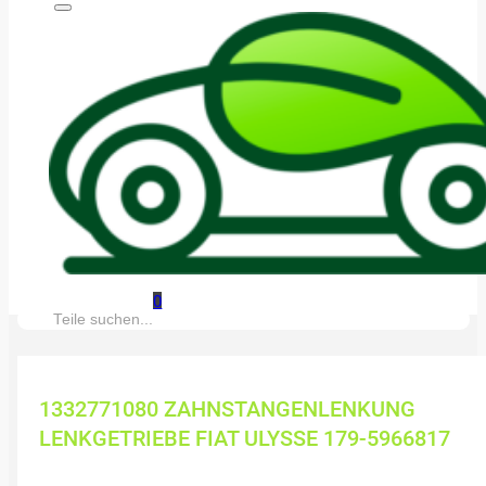
0
Suche:
1332771080 ZAHNSTANGENLENKUNG
LENKGETRIEBE FIAT ULYSSE 179-5966817