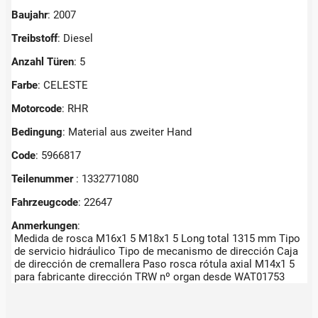
Baujahr
: 2007
Treibstoff
: Diesel
Anzahl Türen
: 5
Farbe
: CELESTE
Motorcode
: RHR
Bedingung
: Material aus zweiter Hand
Code
: 5966817
Teilenummer
: 1332771080
Fahrzeugcode
: 22647
Anmerkungen
:
Medida de rosca M16x1 5 M18x1 5 Long total 1315 mm Tipo
de servicio hidráulico Tipo de mecanismo de dirección Caja
de dirección de cremallera Paso rosca rótula axial M14x1 5
para fabricante dirección TRW nº organ desde WAT01753