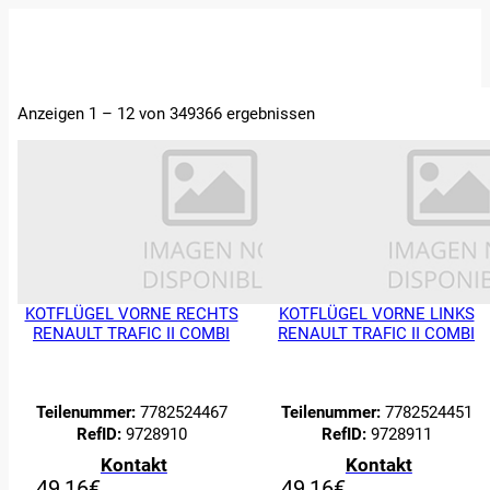
STARTSEITE
Anzeigen 1 – 12 von 349366 ergebnissen
ERSATZTEILE
FAHRZEUGE
ÜBER UNS
ABTRETUNGEN
UND
BEWERTUNGEN
KONTAKT
KOTFLÜGEL VORNE RECHTS
KOTFLÜGEL VORNE LINKS
RENAULT TRAFIC II COMBI
RENAULT TRAFIC II COMBI
Teilenummer:
7782524467
Teilenummer:
7782524451
RefID:
9728910
RefID:
9728911
Kontakt
Kontakt
49,16
€
49,16
€