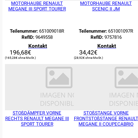
MOTORHAUBE RENAULT
MOTORHAUBE RENAULT
MEGANE III SPORT TOURER
SCENIC II JM
Teilenummer:
651009018R
Teilenummer:
651001097R
RefID:
9649558
RefID:
9757816
Kontakt
Kontakt
196,68
€
34,42
€
165,28
€
28,92
€
STOßDÄMPFER VORNE
STOßSTANGE VORNE
RECHTS RENAULT MEGANE III
FRONTSTOßSTANGE RENAUL
SPORT TOURER
MEGANE II COUPECABRIO