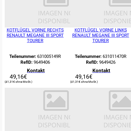
KOTFLÜGEL VORNE RECHTS
KOTFLÜGEL VORNE LINKS
RENAULT MEGANE III SPORT
RENAULT MEGANE III SPORT
TOURER
TOURER
Teilenummer:
631005149R
Teilenummer:
631011470R
RefID:
9649406
RefID:
9649426
Kontakt
Kontakt
49,16
€
49,16
€
41,31
€
41,31
€