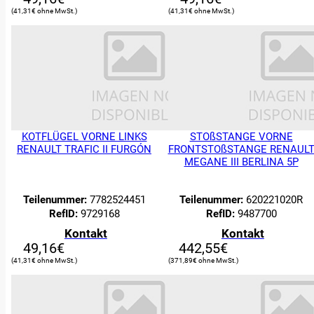
41,31
€
41,31
€
KOTFLÜGEL VORNE LINKS
STOßSTANGE VORNE
RENAULT TRAFIC II FURGÓN
FRONTSTOßSTANGE RENAUL
MEGANE III BERLINA 5P
0
Suche:
Teilenummer:
7782524451
Teilenummer:
620221020R
RefID:
9729168
RefID:
9487700
ERSATZTEILE
Kontakt
Kontakt
49,16
€
442,55
€
Filter
41,31
€
371,89
€