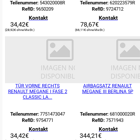
Teilenummer:
543020008R
Teilenummer:
620223579R
RefID:
9650209
RefID:
9724712
Kontakt
Kontakt
34,42
€
78,67
€
28,92
€
66,11
€
TÜR VORNE RECHTS
AIRBAGSATZ RENAULT
RENAULT MEGANE I FASE 2
MEGANE III BERLINA 5P
CLASSIC LA...
Teilenummer:
7751473047
Teilenummer:
681000020R
RefID:
9754771
RefID:
7571943
Kontakt
Kontakt
34,42
€
344,21
€