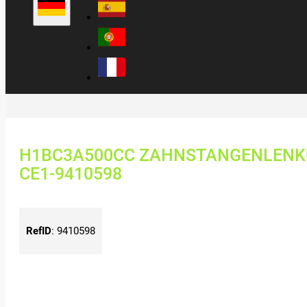
H1BC3A500CC ZAHNSTANGENLENKU
CE1-9410598
RefID
:
9410598