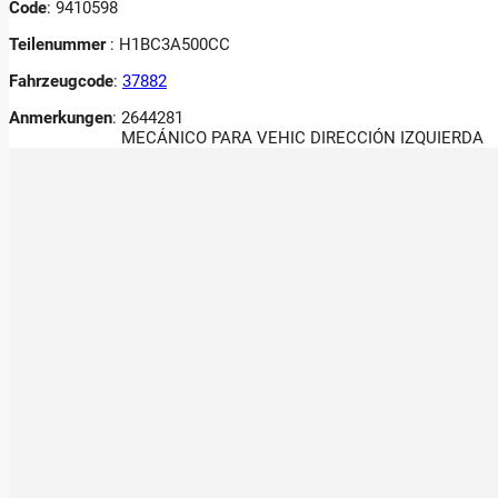
Code
: 9410598
Teilenummer
: H1BC3A500CC
Fahrzeugcode
:
37882
Anmerkungen
:
2644281
MECÁNICO PARA VEHIC DIRECCIÓN IZQUIERDA