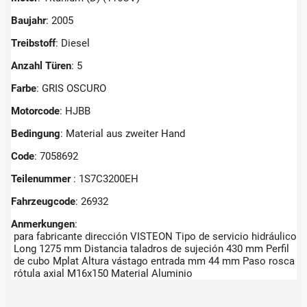
Baujahr
: 2005
Treibstoff
: Diesel
Anzahl Türen
: 5
Farbe
: GRIS OSCURO
Motorcode
: HJBB
Bedingung
: Material aus zweiter Hand
Code
: 7058692
Teilenummer
: 1S7C3200EH
Fahrzeugcode
: 26932
Anmerkungen
:
para fabricante dirección VISTEON Tipo de servicio hidráulico
Long 1275 mm Distancia taladros de sujeción 430 mm Perfil
de cubo Mplat Altura vástago entrada mm 44 mm Paso rosca
rótula axial M16x150 Material Aluminio