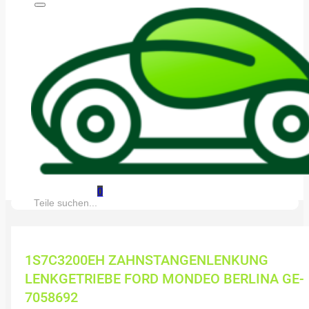
0
Suche:
1S7C3200EH ZAHNSTANGENLENKUNG
LENKGETRIEBE FORD MONDEO BERLINA GE-
7058692