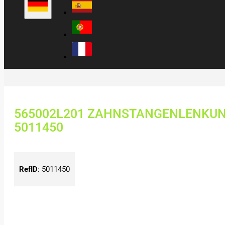
565002L201 ZAHNSTANGENLENKUNG
5011450
RefID
:
5011450