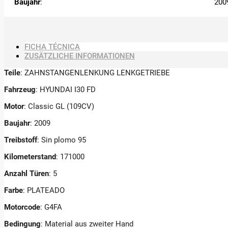
Baujahr
:
200
FICHA TÉCNICA
ZUSÄTZLICHE INFORMATIONEN
Teile
: ZAHNSTANGENLENKUNG LENKGETRIEBE
Fahrzeug
: HYUNDAI I30 FD
Motor
: Classic GL (109CV)
Baujahr
: 2009
Treibstoff
: Sin plomo 95
Kilometerstand
: 171000
Anzahl Türen
: 5
Farbe
: PLATEADO
Motorcode
: G4FA
Bedingung
: Material aus zweiter Hand