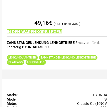
49,16
€
41,31
€
IN DEN WARENKORB LEGEN
ZAHNSTANGENLENKUNG LENKGETRIEBE
Ersatzteil für das
Fahrzeug
HYUNDAI I30 FD
.
LENKUNG / ANTRIEB
ZAHNSTANGENLENKUNG LENKGETRIEBE
PLATEADO
HYUNDAI I30
Marke
:
HYUNDA
Modell
:
I3
Motor
:
Classic GL (109CV