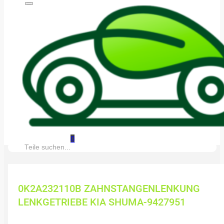
0
Suche:
0K2A232110B ZAHNSTANGENLENKUNG
LENKGETRIEBE KIA SHUMA-9427951