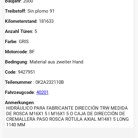
Baujahr
: 2000
Treibstoff
: Sin plomo 91
Kilometerstand
: 181633
Anzahl Türen
: 5
Farbe
: GRIS
Motorcode
: BF
Bedingung
: Material aus zweiter Hand
Code
: 9427951
Teilenummer
: 0K2A232110B
Fahrzeugcode
:
40201
Anmerkungen
:
HIDRÁULICO PARA FABRICANTE DIRECCIÓN TRW MEDIDA
DE ROSCA M16X1 5 I M16X1 5 O CAJA DE DIRECCIÓN DE
CREMALLERA PASO ROSCA RÓTULA AXIAL M14X1 5 LONG
1140 MM