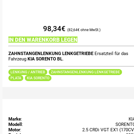
98,34
€
82,64
€
IN DEN WARENKORB LEGEN
ZAHNSTANGENLENKUNG LENKGETRIEBE
Ersatzteil für das
Fahrzeug
KIA SORENTO BL
.
LENKUNG / ANTRIEB
ZAHNSTANGENLENKUNG LENKGETRIEBE
PLATA
KIA SORENTO
Marke
:
KI
Modell
:
SORENT
Motor
:
2.5 CRDi VGT EX1 (170CV