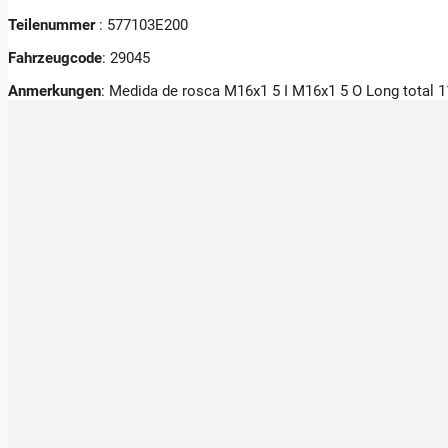
Teilenummer
: 577103E200
Fahrzeugcode
: 29045
Anmerkungen
:
Medida de rosca M16x1 5 I M16x1 5 O Long total 1