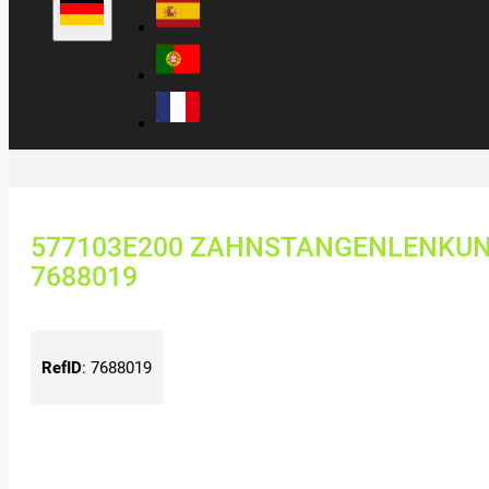
577103E200 ZAHNSTANGENLENKUNG
7688019
RefID
:
7688019