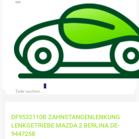
0
Suche:
DF9532110B ZAHNSTANGENLENKUNG
LENKGETRIEBE MAZDA 2 BERLINA DE-
9447258