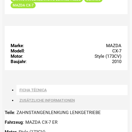
MAZDA CX-7
Marke
:
MAZDA
Modell
:
CX-7
Motor
:
Style (173CV)
Baujahr
:
2010
FICHA TÉCNICA
ZUSÄTZLICHE INFORMATIONEN
Teile
: ZAHNSTANGENLENKUNG LENKGETRIEBE
Fahrzeug
: MAZDA CX-7 ER
Motor
: Style (173CV)