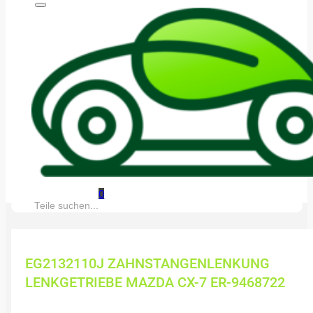
0
Suche:
EG2132110J ZAHNSTANGENLENKUNG
LENKGETRIEBE MAZDA CX-7 ER-9468722