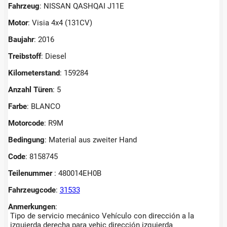
Fahrzeug
: NISSAN QASHQAI J11E
Motor
: Visia 4x4 (131CV)
Baujahr
: 2016
Treibstoff
: Diesel
Kilometerstand
: 159284
Anzahl Türen
: 5
Farbe
: BLANCO
Motorcode
: R9M
Bedingung
: Material aus zweiter Hand
Code
: 8158745
Teilenummer
: 480014EH0B
Fahrzeugcode
:
31533
Anmerkungen
:
Tipo de servicio mecánico Vehículo con dirección a la
izquierda derecha para vehic dirección izquierda