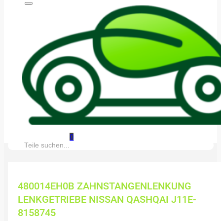
0
Suche:
480014EH0B ZAHNSTANGENLENKUNG
LENKGETRIEBE NISSAN QASHQAI J11E-
8158745