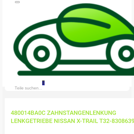
0
Suche:
480014BA0C ZAHNSTANGENLENKUNG
LENKGETRIEBE NISSAN X-TRAIL T32-830863