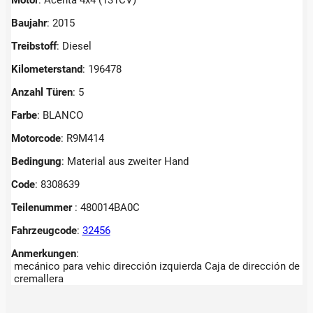
Baujahr
: 2015
Treibstoff
: Diesel
Kilometerstand
: 196478
Anzahl Türen
: 5
Farbe
: BLANCO
Motorcode
: R9M414
Bedingung
: Material aus zweiter Hand
Code
: 8308639
Teilenummer
: 480014BA0C
Fahrzeugcode
:
32456
Anmerkungen
:
mecánico para vehic dirección izquierda Caja de dirección de
cremallera