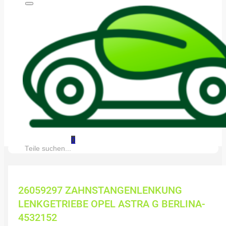
0
Suche:
26059297 ZAHNSTANGENLENKUNG
LENKGETRIEBE OPEL ASTRA G BERLINA-
4532152