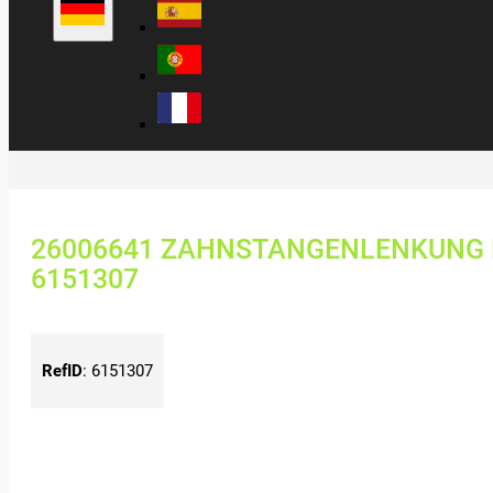
26006641 ZAHNSTANGENLENKUNG L
6151307
RefID
:
6151307