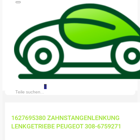
0
Suche:
1627695380 ZAHNSTANGENLENKUNG
LENKGETRIEBE PEUGEOT 308-6759271