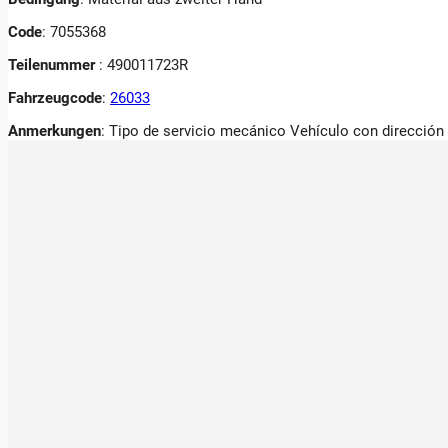
Code
: 7055368
Teilenummer
: 490011723R
Fahrzeugcode
:
26033
Anmerkungen
:
Tipo de servicio mecánico Vehículo con dirección a