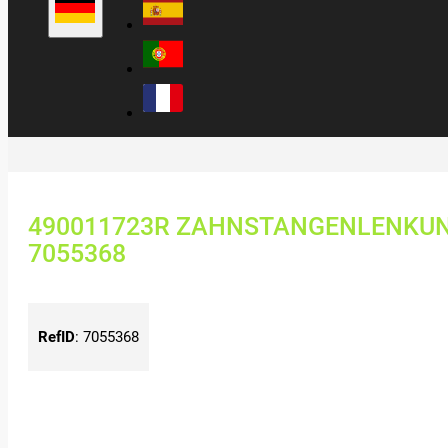
490011723R ZAHNSTANGENLENKUNG
7055368
RefID
:
7055368