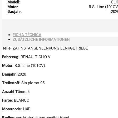
Modell
:
CLI
Motor
:
R.S. Line (101CV
Baujahr
:
202
FICHA TÉCNICA
ZUSÄTZLICHE INFORMATIONEN
Teile
: ZAHNSTANGENLENKUNG LENKGETRIEBE
Fahrzeug
: RENAULT CLIO V
Motor
: R.S. Line (101CV)
Baujahr
: 2020
Treibstoff
: Sin plomo 95
Anzahl Türen
: 5
Farbe
: BLANCO
Motorcode
: H4D
Bedingung
: Material aus zweiter Hand