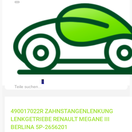
0
Suche:
490017022R ZAHNSTANGENLENKUNG
LENKGETRIEBE RENAULT MEGANE III
BERLINA 5P-2656201