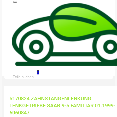
0
Suche:
5170824 ZAHNSTANGENLENKUNG
LENKGETRIEBE SAAB 9-5 FAMILIAR 01.1999-
6060847