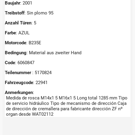
Baujahr
: 2001
Treibstoff
: Sin plomo 95
Anzahl Türen
: 5
Farbe
: AZUL
Motorcode
: B235E
Bedingung
: Material aus zweiter Hand
Code
: 6060847
Teilenummer
: 5170824
Fahrzeugcode
: 22941
Anmerkungen
:
Medida de rosca M14x1 5 M16x1 5 Long total 1285 mm Tipo
de servicio hidráulico Tipo de mecanismo de dirección Caja
de dirección de cremallera para fabricante dirección ZF nº
organ desde WAT02112