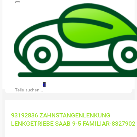
0
Suche:
93192836 ZAHNSTANGENLENKUNG
LENKGETRIEBE SAAB 9-5 FAMILIAR-8327902