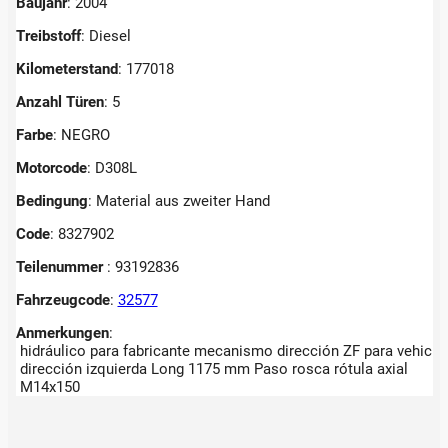
Baujahr
: 2004
Treibstoff
: Diesel
Kilometerstand
: 177018
Anzahl Türen
: 5
Farbe
: NEGRO
Motorcode
: D308L
Bedingung
: Material aus zweiter Hand
Code
: 8327902
Teilenummer
: 93192836
Fahrzeugcode
:
32577
Anmerkungen
:
hidráulico para fabricante mecanismo dirección ZF para vehic
dirección izquierda Long 1175 mm Paso rosca rótula axial
M14x150