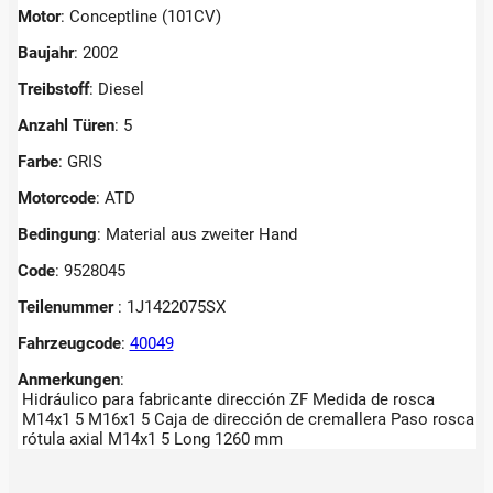
Motor
: Conceptline (101CV)
Baujahr
: 2002
Treibstoff
: Diesel
Anzahl Türen
: 5
Farbe
: GRIS
Motorcode
: ATD
Bedingung
: Material aus zweiter Hand
Code
: 9528045
Teilenummer
: 1J1422075SX
Fahrzeugcode
:
40049
Anmerkungen
:
Hidráulico para fabricante dirección ZF Medida de rosca
M14x1 5 M16x1 5 Caja de dirección de cremallera Paso rosca
rótula axial M14x1 5 Long 1260 mm