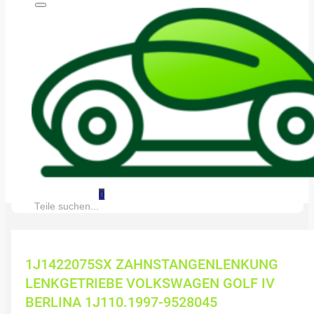
0
Suche:
1J1422075SX ZAHNSTANGENLENKUNG
LENKGETRIEBE VOLKSWAGEN GOLF IV
BERLINA 1J110.1997-9528045