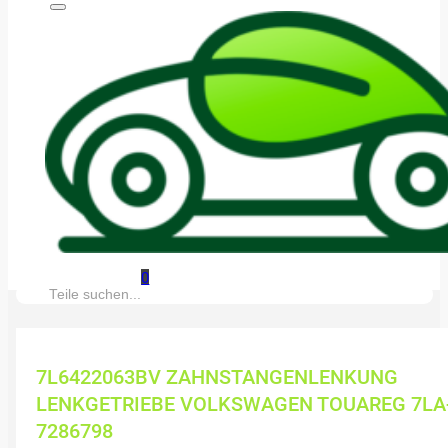
0
Suche:
7L6422063BV ZAHNSTANGENLENKUNG
LENKGETRIEBE VOLKSWAGEN TOUAREG 7LA
7286798