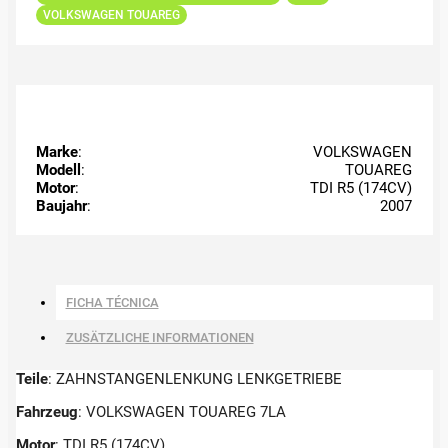
VOLKSWAGEN TOUAREG
Marke
:
VOLKSWAGEN
Modell
:
TOUAREG
Motor
:
TDI R5 (174CV)
Baujahr
:
2007
FICHA TÉCNICA
ZUSÄTZLICHE INFORMATIONEN
Teile
: ZAHNSTANGENLENKUNG LENKGETRIEBE
Fahrzeug
: VOLKSWAGEN TOUAREG 7LA
Motor
: TDI R5 (174CV)