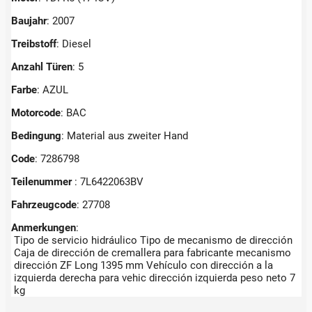
Baujahr
: 2007
Treibstoff
: Diesel
Anzahl Türen
: 5
Farbe
: AZUL
Motorcode
: BAC
Bedingung
: Material aus zweiter Hand
Code
: 7286798
Teilenummer
: 7L6422063BV
Fahrzeugcode
: 27708
Anmerkungen
:
Tipo de servicio hidráulico Tipo de mecanismo de dirección
Caja de dirección de cremallera para fabricante mecanismo
dirección ZF Long 1395 mm Vehículo con dirección a la
izquierda derecha para vehic dirección izquierda peso neto 7
kg