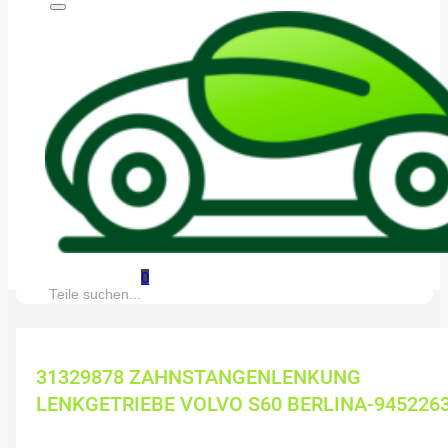
0
Suche:
31329878 ZAHNSTANGENLENKUNG
LENKGETRIEBE VOLVO S60 BERLINA-945226