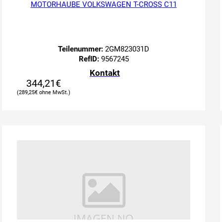
MOTORHAUBE VOLKSWAGEN T-CROSS C11
Teilenummer:
2GM823031D
RefID:
9567245
Kontakt
344,21
€
289,25
€