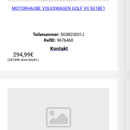
MOTORHAUBE VOLKSWAGEN GOLF VII 5G1BE1
Teilenummer:
5G0823031J
RefID:
9676460
Kontakt
294,99
€
247,89
€