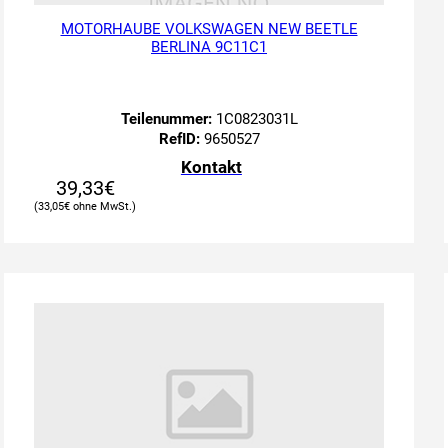
MOTORHAUBE VOLKSWAGEN NEW BEETLE
BERLINA 9C11C1
Teilenummer:
1C0823031L
RefID:
9650527
Kontakt
39,33
€
33,05
€