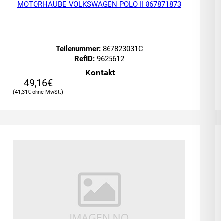
MOTORHAUBE VOLKSWAGEN POLO II 867871873
Teilenummer:
867823031C
RefID:
9625612
Kontakt
49,16
€
41,31
€