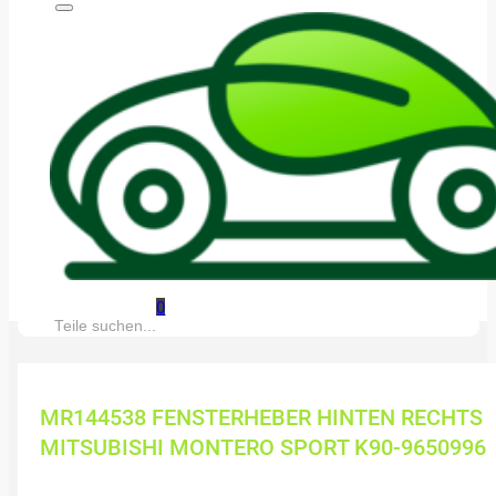
0
Suche:
MR144538 FENSTERHEBER HINTEN RECHTS
MITSUBISHI MONTERO SPORT K90-9650996