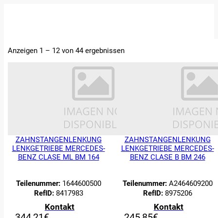
STARTSEITE
Anzeigen 1 – 12 von 44 ergebnissen
ERSATZTEILE
FAHRZEUGE
ÜBER UNS
ABTRETUNGEN
UND
BEWERTUNGEN
KONTAKT
ZAHNSTANGENLENKUNG
ZAHNSTANGENLENKUNG
LENKGETRIEBE MERCEDES-
LENKGETRIEBE MERCEDES-
BENZ CLASE ML BM 164
BENZ CLASE B BM 246
Teilenummer:
1644600500
Teilenummer:
A2464609200
RefID:
8417983
RefID:
8975206
Kontakt
Kontakt
344,21
€
245,85
€