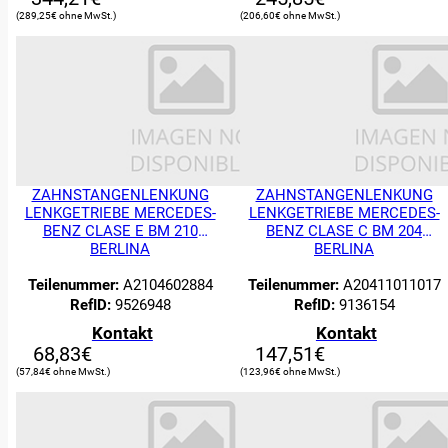
289,25
€
206,60
€
ZAHNSTANGENLENKUNG
ZAHNSTANGENLENKUNG
LENKGETRIEBE MERCEDES-
LENKGETRIEBE MERCEDES-
BENZ CLASE E BM 210
BENZ CLASE C BM 204
0
BERLINA
BERLINA
Es befinden
Teilenummer:
A2104602884
Teilenummer:
A20411011017
sich keine
RefID:
9526948
RefID:
9136154
Produkte im
Kontakt
Kontakt
Warenkorb.
68,83
€
147,51
€
Suche:
57,84
€
123,96
€
ERSATZTEILE