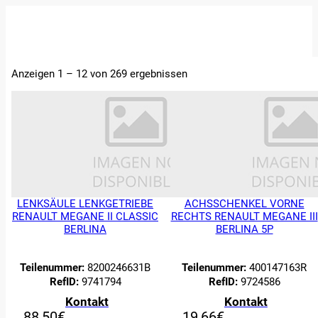
STARTSEITE
Anzeigen 1 – 12 von 269 ergebnissen
ERSATZTEILE
FAHRZEUGE
ÜBER UNS
ABTRETUNGEN
UND
BEWERTUNGEN
KONTAKT
LENKSÄULE LENKGETRIEBE
ACHSSCHENKEL VORNE
RENAULT MEGANE II CLASSIC
RECHTS RENAULT MEGANE III
BERLINA
BERLINA 5P
Teilenummer:
8200246631B
Teilenummer:
400147163R
RefID:
9741794
RefID:
9724586
Kontakt
Kontakt
88,50
€
19,66
€