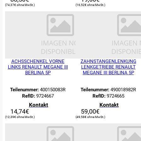
74,37
€
16,52
€
ACHSSCHENKEL VORNE
ZAHNSTANGENLENKUNG
LINKS RENAULT MEGANE III
LENKGETRIEBE RENAULT
BERLINA 5P
MEGANE III BERLINA 5P
0
Es befinden
Teilenummer:
400150083R
Teilenummer:
490018982R
sich keine
RefID:
9724667
RefID:
9724665
Produkte im
Kontakt
Kontakt
Warenkorb.
14,74
€
59,00
€
Suche:
12,39
€
49,58
€
ERSATZTEILE