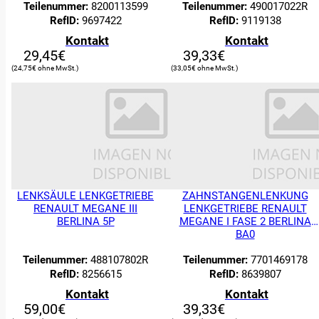
Teilenummer:
8200113599
Teilenummer:
490017022R
RefID:
9697422
RefID:
9119138
Kontakt
Kontakt
29,45
€
39,33
€
24,75
€
33,05
€
LENKSÄULE LENKGETRIEBE
ZAHNSTANGENLENKUNG
RENAULT MEGANE III
LENKGETRIEBE RENAULT
BERLINA 5P
MEGANE I FASE 2 BERLINA
BA0
Teilenummer:
488107802R
Teilenummer:
7701469178
RefID:
8256615
RefID:
8639807
Kontakt
Kontakt
59,00
€
39,33
€