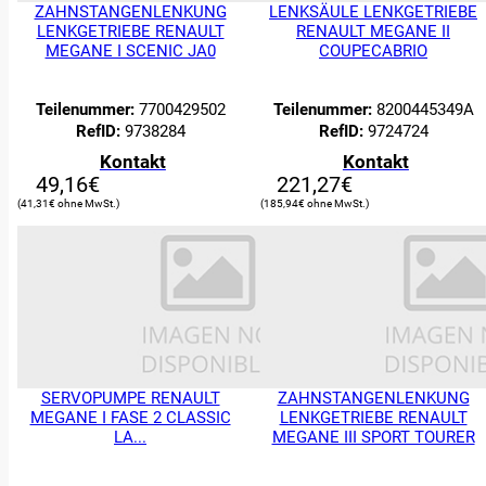
ZAHNSTANGENLENKUNG
LENKSÄULE LENKGETRIEBE
LENKGETRIEBE RENAULT
RENAULT MEGANE II
MEGANE I SCENIC JA0
COUPECABRIO
Teilenummer:
7700429502
Teilenummer:
8200445349A
RefID:
9738284
RefID:
9724724
Kontakt
Kontakt
49,16
€
221,27
€
41,31
€
185,94
€
SERVOPUMPE RENAULT
ZAHNSTANGENLENKUNG
MEGANE I FASE 2 CLASSIC
LENKGETRIEBE RENAULT
LA...
MEGANE III SPORT TOURER