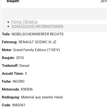
Baujahr
:
201
FICHA TÉCNICA
ZUSÄTZLICHE INFORMATIONEN
Teile
: NEBELSCHEINWERFER RECHTS
Fahrzeug
: RENAULT SCENIC III JZ
Motor
: Grand Family Edition (110CV)
Baujahr
: 2010
Treibstoff
: Diesel
Anzahl Türen
: 5
Farbe
: NEGRO
Motorcode
: K9K836
Bedingung
: Material aus zweiter Hand
Code
: 9683361