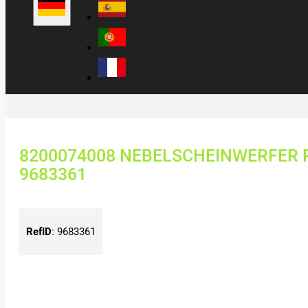
8200074008 NEBELSCHEINWERFER RE
9683361
RefID
:
9683361