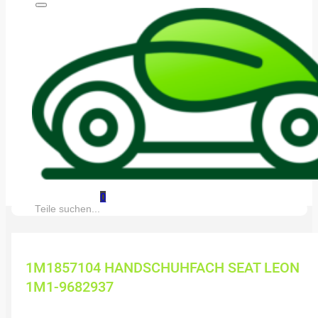
0
Suche:
1M1857104 HANDSCHUHFACH SEAT LEON
1M1-9682937