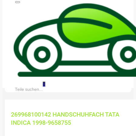
0
Suche:
269968100142 HANDSCHUHFACH TATA
INDICA 1998-9658755