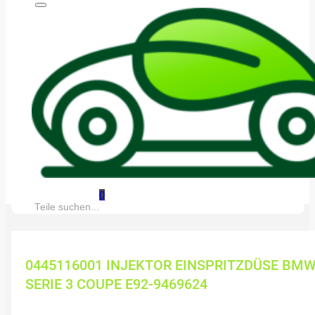
0
Suche:
0445116001 INJEKTOR EINSPRITZDÜSE BM
SERIE 3 COUPE E92-9469624