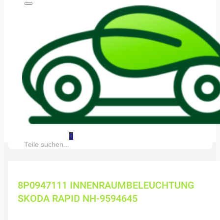
0
Suche:
8P0947111 INNENRAUMBELEUCHTUNG
SKODA RAPID NH-9594645