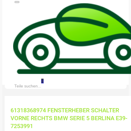
0
Suche:
61318368974 FENSTERHEBER SCHALTER
VORNE RECHTS BMW SERIE 5 BERLINA E39-
7253991