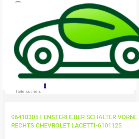
0
Suche:
96418305 FENSTERHEBER SCHALTER VORNE
RECHTS CHEVROLET LACETTI-6101125