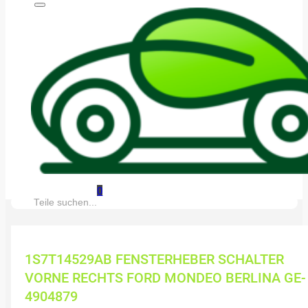
0
Suche:
1S7T14529AB FENSTERHEBER SCHALTER
VORNE RECHTS FORD MONDEO BERLINA GE-
4904879