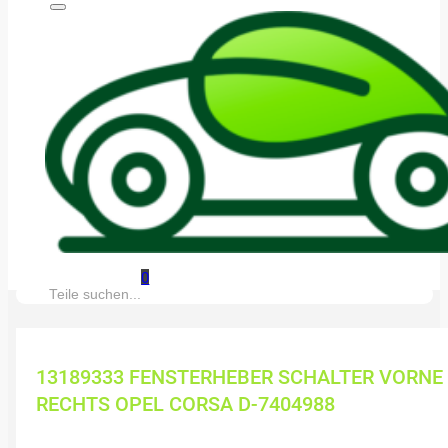
0
Suche:
13189333 FENSTERHEBER SCHALTER VORNE
RECHTS OPEL CORSA D-7404988