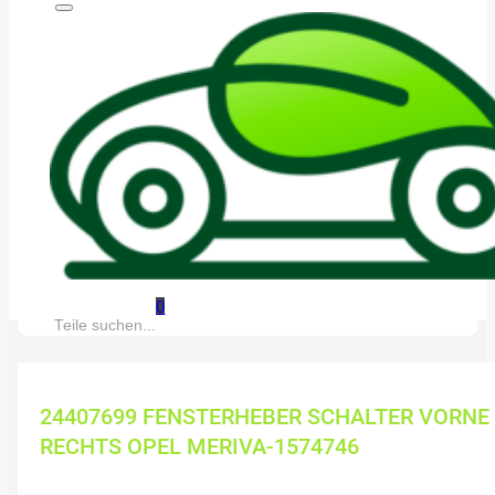
0
Suche:
24407699 FENSTERHEBER SCHALTER VORNE
RECHTS OPEL MERIVA-1574746