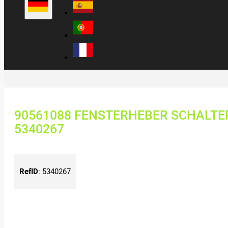
90561088 FENSTERHEBER SCHALTER
5340267
RefID
:
5340267