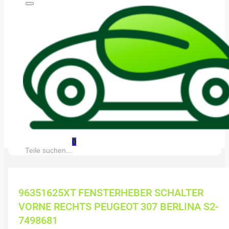
0
Suche:
96351625XT FENSTERHEBER SCHALTER
VORNE RECHTS PEUGEOT 307 BERLINA S2-
7498681