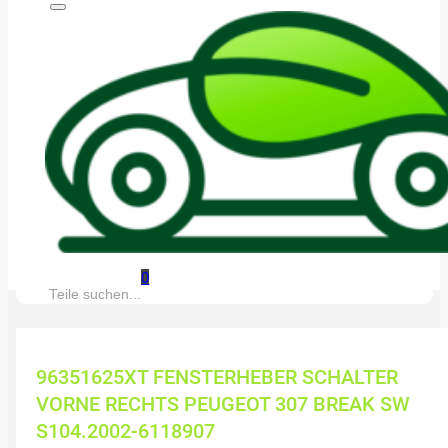
0
Suche:
96351625XT FENSTERHEBER SCHALTER
VORNE RECHTS PEUGEOT 307 BREAK SW
S104.2002-6118907